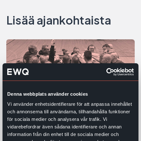
Lisää ajankohtaista
Denna webbplats använder cookies
Vi använder enhetsidentifierare för att anpassa innehållet
och annonserna till användarna, tillhandahålla funktioner
för sociala medier och analysera vår trafik. Vi
EWQ publicerar sin VSME-
vidarebefordrar även sådana identifierare och annan
baserade hållbarhetsrapport för år
information från din enhet till de sociala medier och
2025