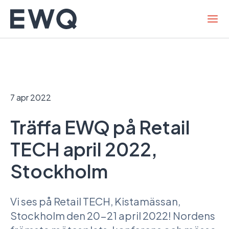
Hoppa
till
innehållet
7 apr 2022
Träffa EWQ på Retail
TECH april 2022,
Stockholm
Vi ses på Retail TECH, Kistamässan,
Stockholm den 20-21 april 2022! Nordens