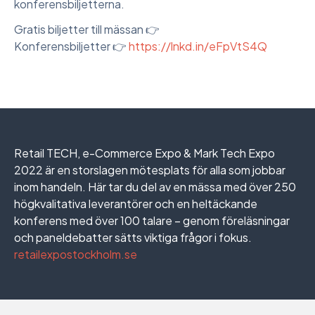
konferensbiljetterna.
Gratis biljetter till mässan 👉
Konferensbiljetter 👉
https://lnkd.in/eFpVtS4Q
Retail TECH, e-Commerce Expo & Mark Tech Expo
2022 är en storslagen mötesplats för alla som jobbar
inom handeln. Här tar du del av en mässa med över 250
högkvalitativa leverantörer och en heltäckande
konferens med över 100 talare – genom föreläsningar
och paneldebatter sätts viktiga frågor i fokus.
retailexpostockholm.se