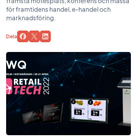
främsta mötesplats, konferens och mässa
för framtidens handel, e-handel och
marknadsföring.
Dela
Dela sidan på tjänsten
Dela sidan på tjänsten
Dela sidan på tjänsten