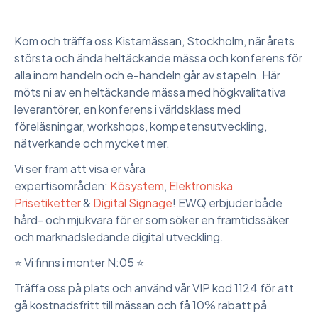
Kom och träffa oss Kistamässan, Stockholm, när årets
största och ända heltäckande mässa och konferens för
alla inom handeln och e-handeln går av stapeln. Här
möts ni av en heltäckande mässa med högkvalitativa
leverantörer, en konferens i världsklass med
föreläsningar, workshops, kompetensutveckling,
nätverkande och mycket mer.
Vi ser fram att visa er våra
expertisområden:
Kösystem
,
Elektroniska
Prisetiketter
&
Digital Signage
! EWQ erbjuder både
hård- och mjukvara för er som söker en framtidssäker
och marknadsledande digital utveckling.
⭐️ Vi finns i monter N:05 ⭐️
Träffa oss på plats och använd vår VIP kod 1124 för att
gå kostnadsfritt till mässan och få 10% rabatt på