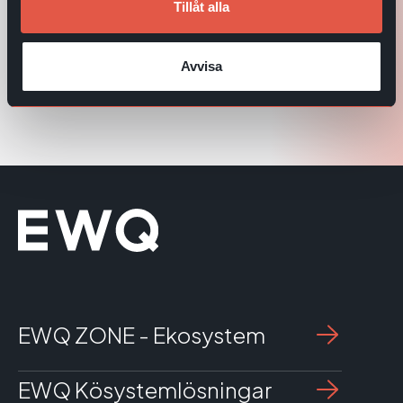
Tillåt alla
Kundupplevelse och data i fokus på
Refresh Retail-konferensen
Avvisa
Läs mer
EWQ ZONE - Ekosystem
EWQ Kösystemlösningar