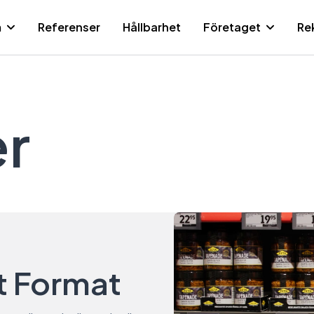
m
Referenser
Hållbarhet
Företaget
Re
Sid
er
t Format