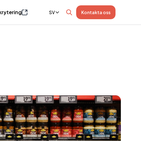
krytering
SV
Kontakta oss
an öppnas i ett nytt fönster