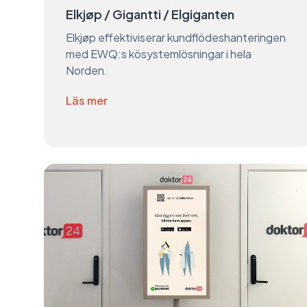
Elkjøp / Gigantti / Elgiganten
Elkjøp effektiviserar kundflödeshanteringen
med EWQ:s kösystemlösningar i hela
Norden.
Läs mer