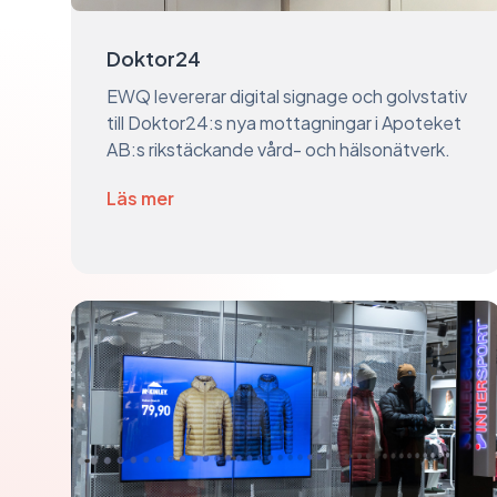
Doktor24
EWQ levererar digital signage och golvstativ
till Doktor24:s nya mottagningar i Apoteket
AB:s rikstäckande vård- och hälsonätverk.
Läs mer