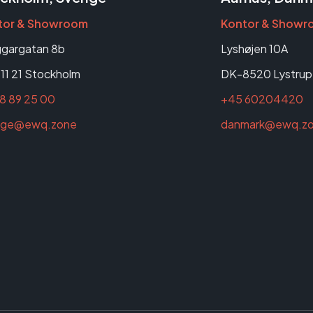
tor & Showroom
Kontor & Showr
gargatan 8b
Lyshøjen 10A
11 21 Stockholm
DK-8520 Lystrup
8 89 25 00
+45 60204420
rige@ewq.zone
danmark@ewq.z