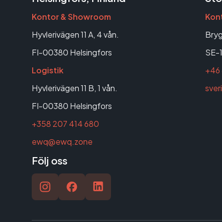
Kontor & Showroom
Kon
Hyvlerivägen 11 A, 4 vån.
Bryg
FI-00380 Helsingfors
SE-1
Logistik
+46 
Hyvlerivägen 11 B, 1 vån.
sve
FI-00380 Helsingfors
+358 207 414 680
ewq@ewq.zone
Följ oss