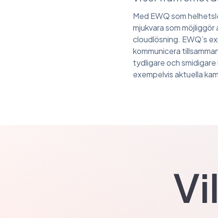
Med EWQ som helhetsleve
mjukvara som möjliggör 
cloudlösning. EWQ’s ex
kommunicera tillsammans.
tydligare och smidigare 
exempelvis aktuella ka
Vi