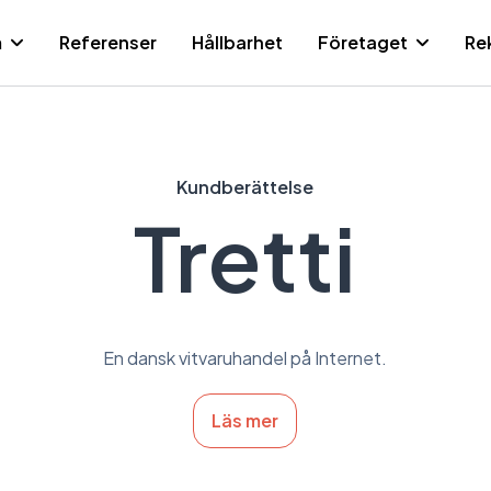
m
Referenser
Hållbarhet
Företaget
Re
Sid
Kundberättelse
Tretti
En dansk vitvaruhandel på Internet.
Läs mer