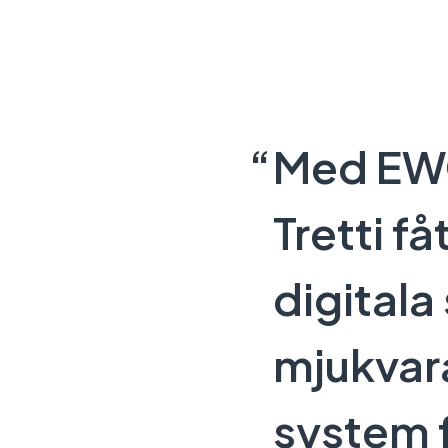
Med EWQ
Tretti f
digital
mjukvara
system 