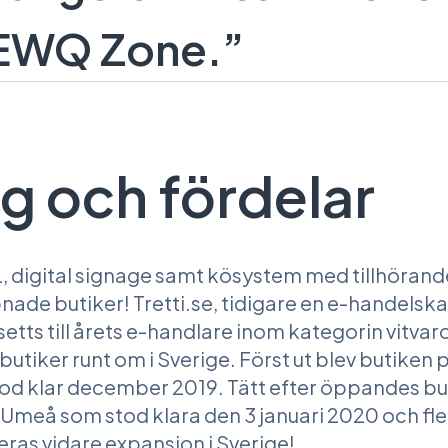
i EWQ Zone.”
g och fördelar
, digital signage samt kösystem med tillhöran
nade butiker! Tretti.se, tidigare en e-handelsk
setts till årets e-handlare inom kategorin vitvaro
 butiker runt om i Sverige. Först ut blev butiken
d klar december 2019. Tätt efter öppandes but
Umeå som stod klara den 3 januari 2020 och fler
eras vidare expansion i Sverige!