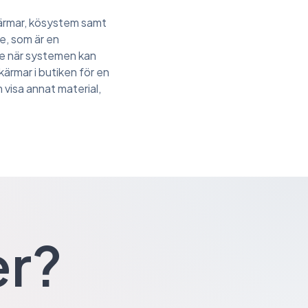
kärmar, kösystem samt
e, som är en
de när systemen kan
kärmar i butiken för en
 visa annat material,
er?