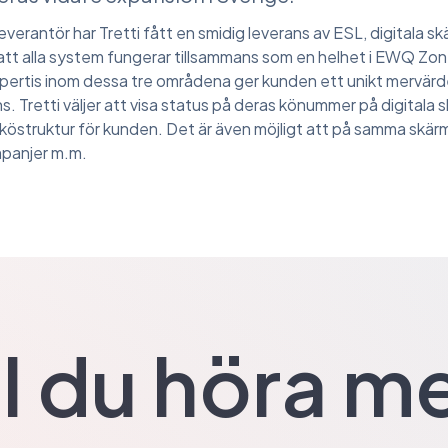
rantör har Tretti fått en smidig leverans av ESL, digitala s
att alla system fungerar tillsammans som en helhet i EWQ Zon
pertis inom dessa tre områdena ger kunden ett unikt mervär
 Tretti väljer att visa status på deras könummer på digitala s
köstruktur för kunden. Det är även möjligt att på samma skärm
mpanjer m.m.
ll du höra m