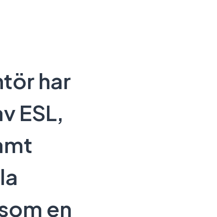
tör har
av ESL,
samt
la
 som en