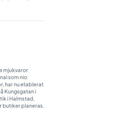
de mjukvaror
anal som nio
r, har nu etablerat
 på Kungsgatan i
ik i Halmstad,
 butiker planeras.