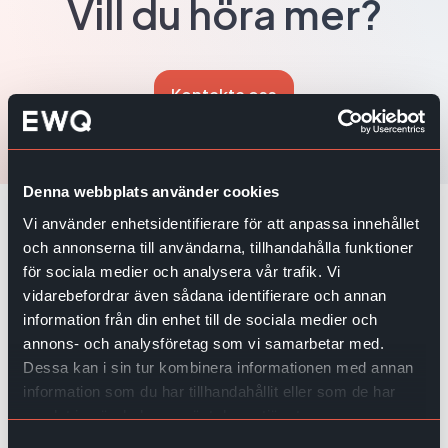
Vill du höra mer?
Kontakta oss
Denna webbplats använder cookies
Vi använder enhetsidentifierare för att anpassa innehållet
och annonserna till användarna, tillhandahålla funktioner
Utforska även våra
för sociala medier och analysera vår trafik. Vi
vidarebefordrar även sådana identifierare och annan
andra kundberättelser
information från din enhet till de sociala medier och
annons- och analysföretag som vi samarbetar med.
Dessa kan i sin tur kombinera informationen med annan
information som du har tillhandahållit eller som de har
samlat in när du har använt deras tjänster.
Samtyckesval