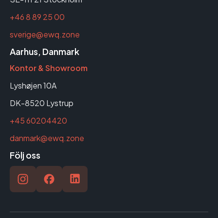
+46 8 89 25 00
sverige@ewq.zone
Aarhus, Danmark
Kontor & Showroom
Lyshøjen 10A
DK-8520 Lystrup
+45 60204420
danmark@ewq.zone
Följ oss