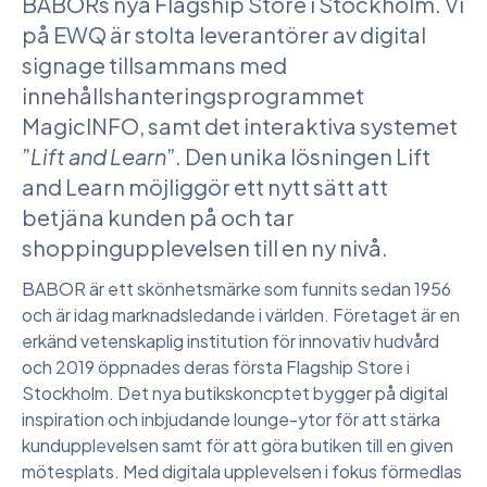
BABORs nya Flagship Store i Stockholm. Vi
på EWQ är stolta leverantörer av digital
signage tillsammans med
innehållshanteringsprogrammet
MagicINFO, samt det interaktiva systemet
”
Lift and Learn
”. Den unika lösningen Lift
and Learn möjliggör ett nytt sätt att
betjäna kunden på och tar
shoppingupplevelsen till en ny nivå.
BABOR är ett skönhetsmärke som funnits sedan 1956
och är idag marknadsledande i världen. Företaget är en
erkänd vetenskaplig institution för innovativ hudvård
och 2019 öppnades deras första Flagship Store i
Stockholm. Det nya butikskoncptet bygger på digital
inspiration och inbjudande lounge-ytor för att stärka
kundupplevelsen samt för att göra butiken till en given
mötesplats. Med digitala upplevelsen i fokus förmedlas