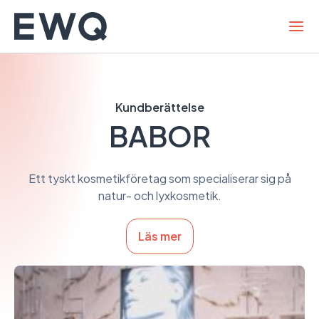
Hoppa
till
innehållet
Kundberättelse
BABOR
Ett tyskt kosmetikföretag som specialiserar sig på
natur- och lyxkosmetik.
Läs mer