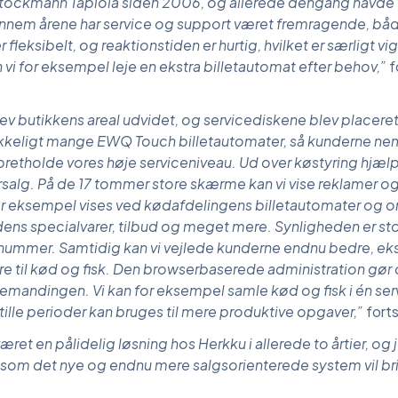
Stockmann Tapiola siden 2006, og allerede dengang havde 
nem årene har service og support været fremragende, båd
fleksibelt, og reaktionstiden er hurtig, hvilket er særligt vigt
n vi for eksempel leje en ekstra billetautomat efter behov,”
f
v butikkens areal udvidet, og servicediskene blev placeret
strækkeligt mange EWQ Touch billetautomater, så kunderne ne
pretholde vores høje serviceniveau. Ud over køstyring hj
alg. På de 17 tommer store skærme kan vi vise reklamer og 
 eksempel vises ved kødafdelingens billetautomater og o
ns specialvarer, tilbud og meget mere. Synligheden er st
nummer. Samtidig kan vi vejlede kunderne endnu bedre, eks
 til kød og fisk. Den browserbaserede administration gør d
mandingen. Vi kan for eksempel samle kød og fisk i én ser
ille perioder kan bruges til mere produktive opgaver,”
fort
et en pålidelig løsning hos Herkku i allerede to årtier, og je
som det nye og endnu mere salgsorienterede system vil br