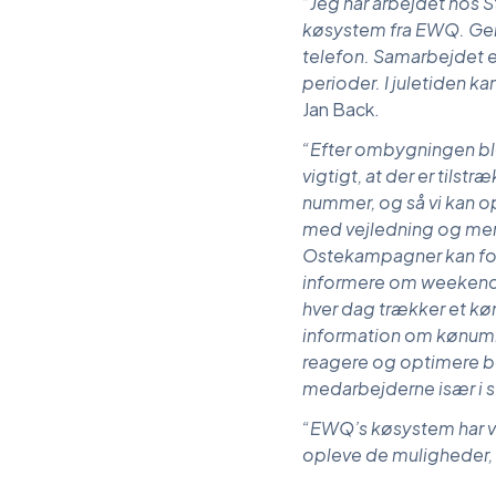
“Jeg har arbejdet hos 
køsystem fra EWQ. Gen
telefon. Samarbejdet er 
perioder. I juletiden ka
Jan Back.
“Efter ombygningen ble
vigtigt, at der er til
nummer, og så vi kan o
med vejledning og mers
Ostekampagner kan for
informere om weekende
hver dag trækker et kø
information om kønumre
reagere og optimere be
medarbejderne især i st
“EWQ’s køsystem har vær
opleve de muligheder, 