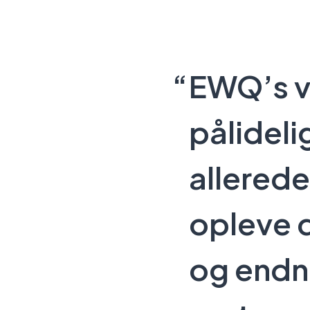
EWQ’s v
pålideli
allerede 
opleve 
og endn