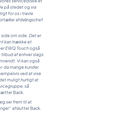
vores servicediske et
e på stedet og via
igt for os i travle
ortæller afdelingschef
 side om side. Det er
mt kan trække et
ælper EWQ Touch også
tilbud af enhver slags.
mvendt. Vi kan også
or, da mange kunder
empelvis ved at vise
et muligt hurtigt at
vicegruppe, så
sætter Back.
g ser frem til at
inge!”
afslutter Back.