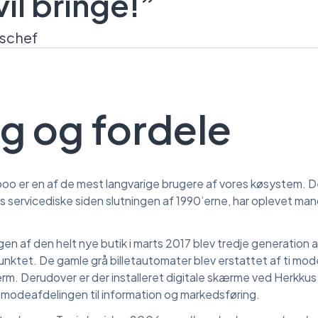
il bringe!”
gschef
g og fordele
poo er en af de mest langvarige brugere af vores køsystem. 
s servicediske siden slutningen af 1990’erne, har oplevet man
gen af den helt nye butik i marts 2017 blev tredje generation
unktet. De gamle grå billetautomater blev erstattet af ti 
 Derudover er der installeret digitale skærme ved Herkkus m
 modeafdelingen til information og markedsføring.