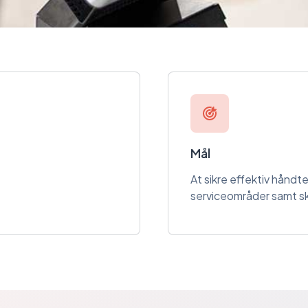
Mål
At sikre effektiv hånd
serviceområder samt sk