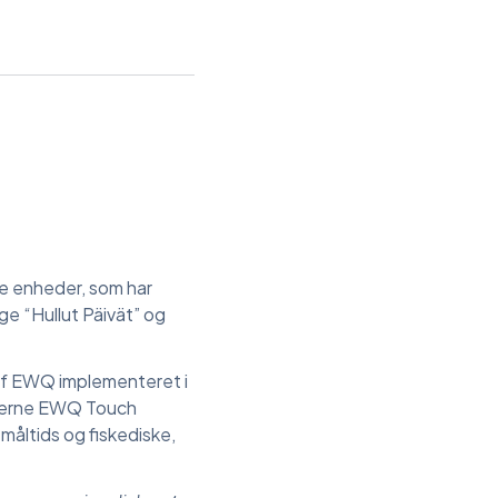
De enheder, som har
ge “Hullut Päivät” og
 af EWQ implementeret i
moderne EWQ Touch
åltids og fiskediske,