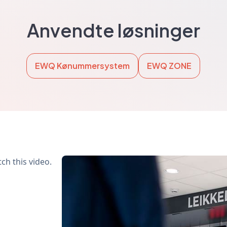
Anvendte løsninger
EWQ Kønummersystem
EWQ ZONE
ch this video.