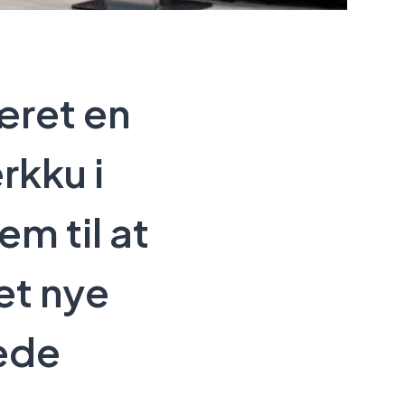
æret en
rkku i
em til at
et nye
ede