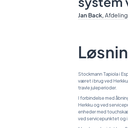
system v
Jan Back,
Afdelin
Løsnin
Stockmann Tapiola i Es
været i brug ved Herkku
travle juleperioder.
I forbindelse med åbnin
Herkku og ved servicep
enheder med touchskærm.
ved servicepunktet og i