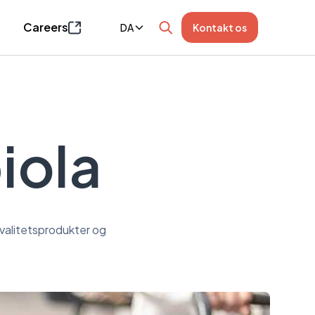
Careers
DA
Kontakt os
Siden åbnes i et nyt vindue
iola
kvalitetsprodukter og