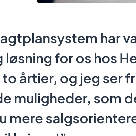
agtplansystem har v
g løsning for os hos He
to årtier, og jeg ser fr
de muligheder, som d
u mere salgsorienter