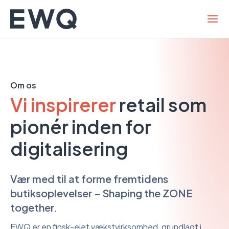
Gå
til
indhold
Om os
Vi inspirerer
retail som
pionér inden for
digitalisering
Vær med til at forme fremtidens
butiksoplevelser – Shaping the ZONE
together.
EWQ er en finsk-ejet vækstvirksomhed, grundlagt i