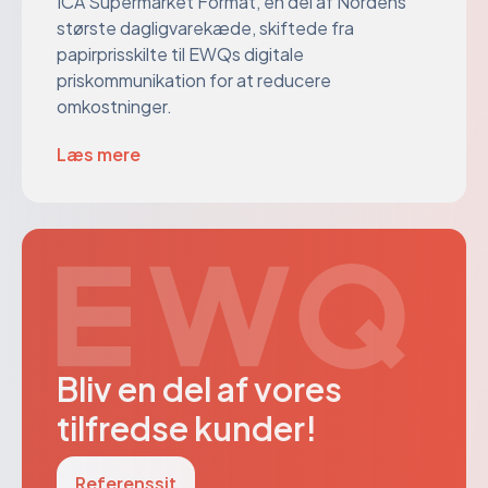
ICA Supermarket Format, en del af Nordens
største dagligvarekæde, skiftede fra
papirprisskilte til EWQs digitale
priskommunikation for at reducere
omkostninger.
Læs mere
Bliv en del af vores
tilfredse kunder!
Referenssit