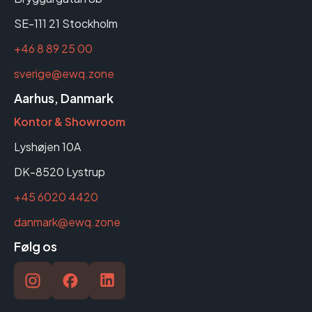
SE-111 21 Stockholm
+46 8 89 25 00
sverige@ewq.zone
Aarhus, Danmark
Kontor & Showroom
Lyshøjen 10A
DK-8520 Lystrup
+45 6020 4420
danmark@ewq.zone
Følg os