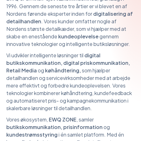
1996. Gennem de seneste tre årtier er vi blevet en af
Nordens førende eksperter inden for
digitalisering af
detailhandlen
. Vores kunder omfatter nogle af
Nordens største detailkæder, som vi hjælper med at
skabe en enestående
kundeoplevelse
gennem
innovative teknologier og intelligente butiksløsninger.
Vi udvikler intelligente løsninger til
digital
butikskommunikation, digital priskommunikation,
Retail Media
og
køhåndtering,
som hjælper
detailhandlen og servicevirksomheder med at arbejde
mere effektivt og forbedre kundeoplevelsen. Vores
teknologier kombinerer køhåndtering, kundefeedback
og automatiseret pris- og kampagnekommunikation i
skalerbare løsninger til detailhandlen.
Vores økosystem,
EWQ ZONE
, samler
butikskommunikation, prisinformation
og
kundestrømsstyring
i én samlet platform. Med én