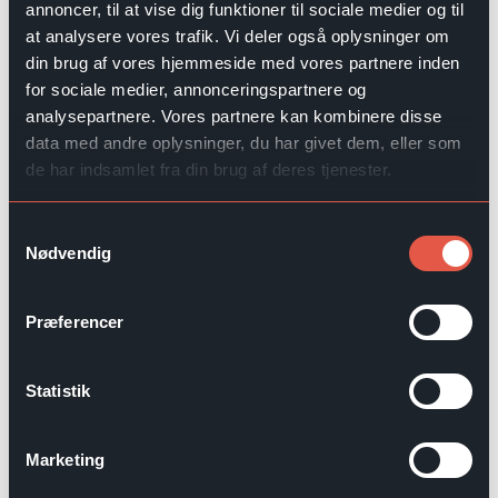
annoncer, til at vise dig funktioner til sociale medier og til
at analysere vores trafik. Vi deler også oplysninger om
din brug af vores hjemmeside med vores partnere inden
for sociale medier, annonceringspartnere og
analysepartnere. Vores partnere kan kombinere disse
data med andre oplysninger, du har givet dem, eller som
Jeres partner i hverdagen
de har indsamlet fra din brug af deres tjenester.
Hos EWQ tror vi på, at de bedste resultater skabes
gennem langsigtede partnerskaber – ikke blot
Samtykkevalg
transaktioner. Vi er til stede i vores kunders daglige drift
Nødvendig
og tilbyder mere end blot hardware: vi leverer en samlet
service baseret på intelligent software og løbende
Præferencer
udvikling.
For os betyder partnerskab en fælles rejse. Sammen
Statistik
med dig designer, implementerer og videreudvikler vi
løsninger, der kombinerer software, service og
ekspertise.
Marketing