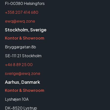
FI-00380 Helsingfors
+358 207 414 680
ewq@ewq.zone
Stockholm, Sverige
Kontor & Showroom
Bryggargatan 8b
SE-111 21 Stockholm
+46 8 89 25 00
sverige@ewq.zone
Aarhus, Danmark
Kontor & Showroom
Lyshøjen 10A
DK-8520 Lystrup