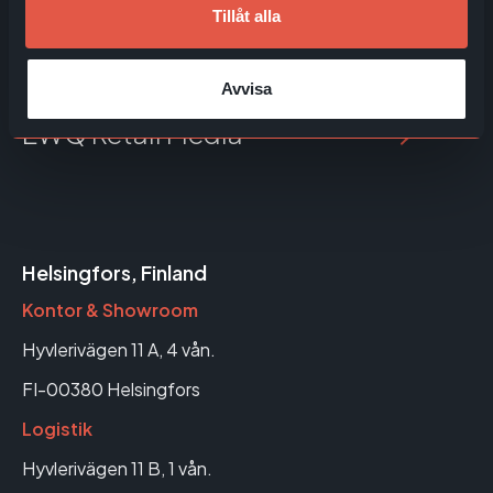
Tillåt alla
Kunddisplay 32"
EWQ Priskommunikation
Avvisa
EWQ Retail Media
Helsingfors, Finland
Kontor & Showroom
Hyvlerivägen 11 A, 4 vån.
FI-00380 Helsingfors
Logistik
Hyvlerivägen 11 B, 1 vån.