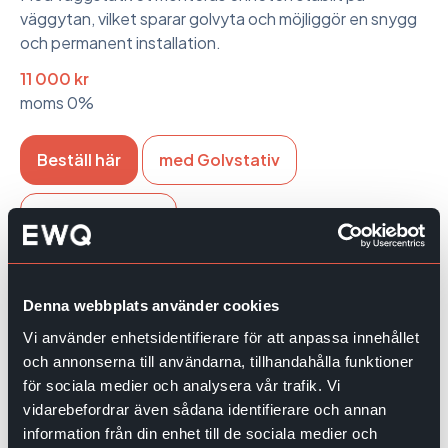
väggytan, vilket sparar golvyta och möjliggör en snygg
och permanent installation.
11 000 kr
moms 0%
Beställ här
med Golvstativ
med Bordstativ
Denna webbplats använder cookies
Ytterligare information
Vi använder enhetsidentifierare för att anpassa innehållet
och annonserna till användarna, tillhandahålla funktioner
Flera installationsalternativ underlättar placeringen i
för sociala medier och analysera vår trafik. Vi
olika miljöer: golvstativ, bordsstativ eller väggfäste
Teknisk information
vidarebefordrar även sådana identifierare och annan
kan väljas
information från din enhet till de sociala medier och