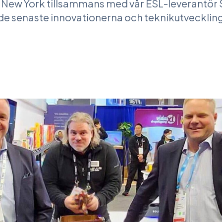
23 i New York tillsammans med vår ESL-leverantö
e senaste innovationerna och teknikutvecklin
tjänsten
 på tjänsten
sidan på tjänsten