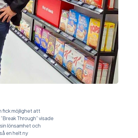
fick möjlighet att
ma ”Break Through” visade
 sin lönsamhet och
så en helt ny