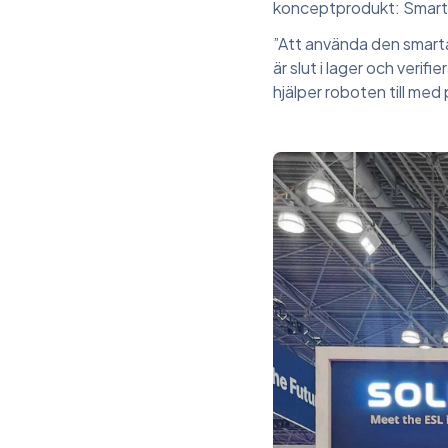
konceptprodukt: Smart
”Att använda den smarta
är slut i lager och veri
hjälper roboten till me