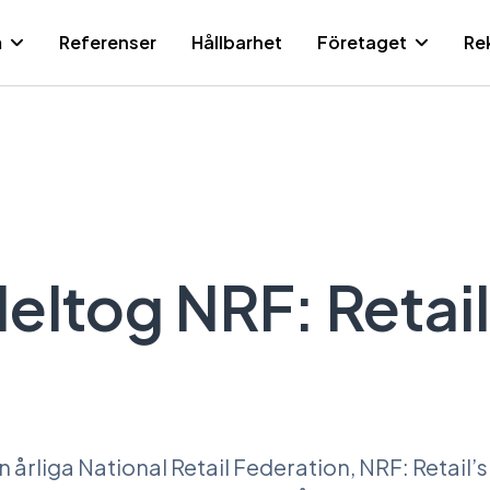
m
Referenser
Hållbarhet
Företaget
Re
Sid
ltog NRF: Retail
årliga National Retail Federation, NRF: Retail’s