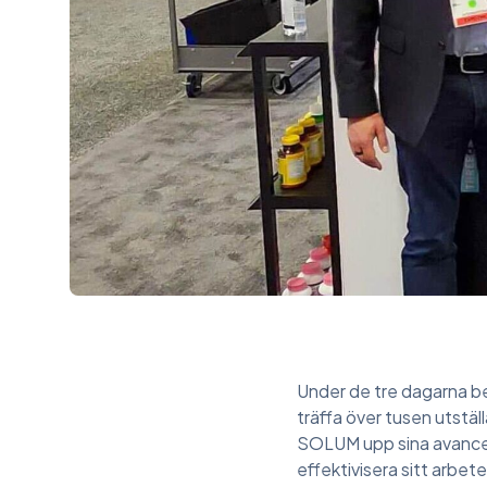
Under de tre dagarna be
träffa över tusen utstäl
SOLUM upp sina avancera
effektivisera sitt arbe