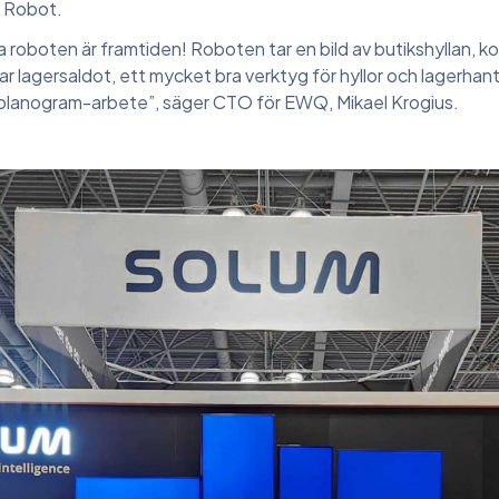
 Robot.
 roboten är framtiden! Roboten tar en bild av butikshyllan, ko
fierar lagersaldot, ett mycket bra verktyg för hyllor och lagerh
d planogram-arbete”, säger CTO för EWQ, Mikael Krogius.