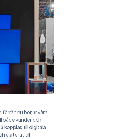
örrän nu börjar våra
ill både kunder och
kopplas till digitala
 relaterat till