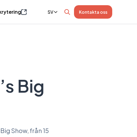
krytering
SV
Kontakta oss
an öppnas i ett nytt fönster
’s Big
 Big Show, från 15