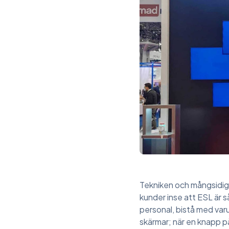
Tekniken och mångsidig
kunder inse att ESL är s
personal, bistå med varu
skärmar; när en knapp på 