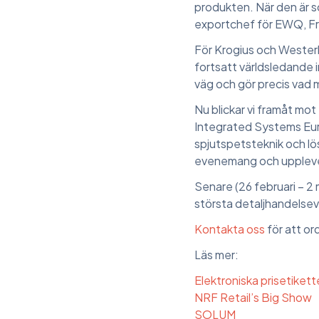
produkten. När den är s
exportchef för EWQ, F
För Krogius och Wester
fortsatt världsledande i
väg och gör precis vad
Nu blickar vi framåt mot
Integrated Systems Euro
spjutspetsteknik och lös
evenemang och uppleve
Senare (26 februari – 2
största detaljhandelse
Kontakta oss
för att o
Läs mer:
Elektroniska prisetikett
NRF Retail’s Big Show
SOLUM