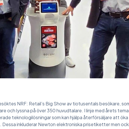
söktes NRF: Retail’s Big Show av tiotusentals besökare, som 
lare och lyssna på över 350 huvudtalare. I linje med årets te
de teknologilösningar som kan hjälpa återförsäljare att öka
te. Dessa inkluderar Newton elektroniska prisetiketter men ock