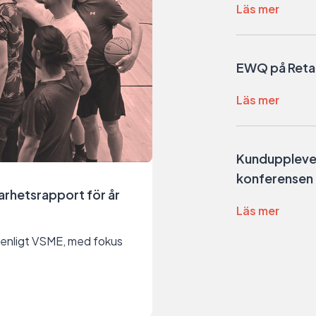
Läs mer
EWQ på Retai
Läs mer
Kundupplevels
konferensen
rhetsrapport för år
Läs mer
 enligt VSME, med fokus