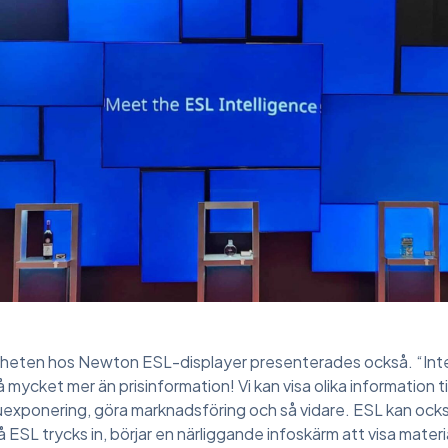
heten hos Newton ESL-displayer presenterades också. “Inte f
å mycket mer än prisinformation! Vi kan visa olika information t
exponering, göra marknadsföring och så vidare. ESL kan också 
ESL trycks in, börjar en närliggande infoskärm att visa material