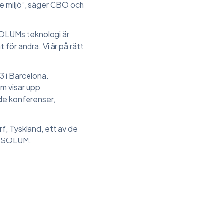
de miljö”, säger CBO och
SOLUMs teknologi är
för andra. Vi är på rätt
23 i Barcelona.
om visar upp
nde konferenser,
f, Tyskland, ett av de
ed SOLUM.