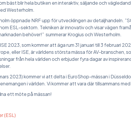
om bäst blir hela butiken en interaktiv, säljande och vägledan
red Westerholm.
holm öppnade NRF upp för utvecklingen av detaljhandeln. ”
nom ESL-sektorn. Tekniken är innovativ och visar vägen framåt 
 marknaden behöver!” summerar Krogius och Westerholm.
 ISE 2023, som kommer att äga rum 31 januari till 3 februari 20
pe, eller ISE, är världens största mässa för AV-branschen, s
ningar från hela världen och erbjuder fyra dagar av inspirera
lser.
 mars 2023) kommer vi att delta i EuroShop-mässan i Düsseldor
venemangen i världen. Vi kommer att vara där tillsammans m
rdna ett möte på mässan!
er (ESL)