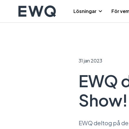
Hoppa
till
Lösningar
För ve
innehållet
31 jan 2023
EWQ de
Show!
EWQ deltog på den 