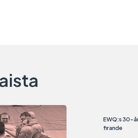
aista
EWQ:s 30-års
firande