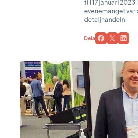
till 17 januari 20
evenemanget var d
detaljhandeln.
Dela
Dela sidan på 
Dela sidan
Dela 