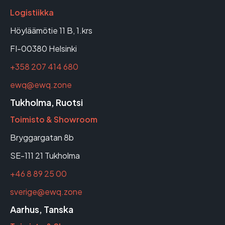
Logistiikka
Höyläämötie 11 B, 1.krs
FI-00380 Helsinki
+358 207 414 680
ewq@ewq.zone
Tukholma, Ruotsi
Toimisto & Showroom
Bryggargatan 8b
SE-111 21 Tukholma
+46 8 89 25 00
sverige@ewq.zone
Aarhus, Tanska