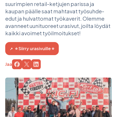
suurimpien retail-ketjujen parissa ja
kaupan päälle saat mahtavat työsuhde-
edut ja hulvattomat työkaverit. Olemme
avanneet uunituoreet urasivut, joilta löydät
kaikki avoimet työilmoitukset!
Sivu avautuu uudessa ikkunassa
⭐ Siirry urasivuille ⭐
↗︎
Jaa
Jaa sivu palvelussa
Jaa sivu palvelussa
Jaa sivu palvelussa