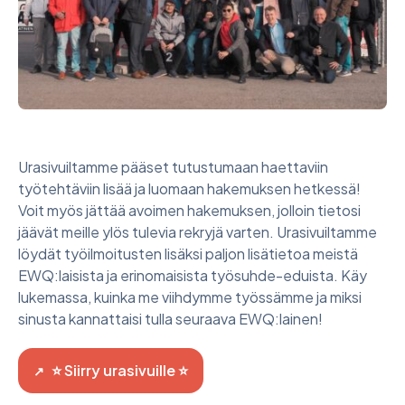
Urasivuiltamme pääset tutustumaan haettaviin
työtehtäviin lisää ja luomaan hakemuksen hetkessä!
Voit myös jättää avoimen hakemuksen, jolloin tietosi
jäävät meille ylös tulevia rekryjä varten. Urasivuiltamme
löydät työilmoitusten lisäksi paljon lisätietoa meistä
EWQ:laisista ja erinomaisista työsuhde-eduista. Käy
lukemassa, kuinka me viihdymme työssämme ja miksi
sinusta kannattaisi tulla seuraava EWQ:lainen!
Sivu avautuu uudessa ikkunassa
⭐ Siirry urasivuille ⭐
↗︎