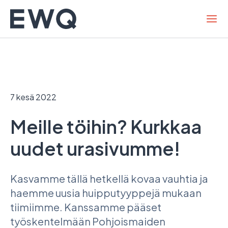
Hyppää
sisältöön
7 kesä 2022
Meille töihin? Kurkkaa
uudet urasivumme!
Kasvamme tällä hetkellä kovaa vauhtia ja
haemme uusia huipputyyppejä mukaan
tiimiimme. Kanssamme pääset
työskentelmään Pohjoismaiden