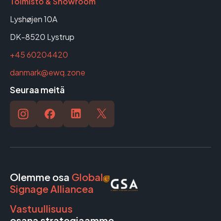
Toimisto & Showroom
Lyshøjen 10A
DK-8520 Lystrup
+45 60204420
danmark@ewq.zone
Seuraa meitä
Olemme osa
Global
Signage Alliancea
Vastuullisuus
osana strategiaamme