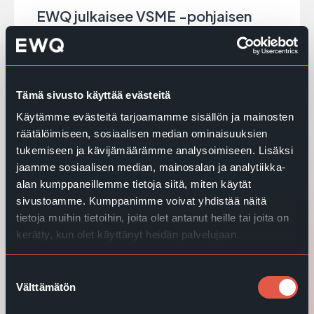
EWQ julkaisee VSME -pohjaisen
vastuullisuusraportin vuodelta
2025
EWQ:n vuoden 2025 vastuullisuusraportti
esittelee keskeiset ESG-toimet, kehityksen ja
Tämä sivusto käyttää evästeitä
mittarit VSME-standardin mukaisesti.
Käytämme evästeitä tarjoamamme sisällön ja mainosten
räätälöimiseen, sosiaalisen median ominaisuuksien
Lue lisää
tukemiseen ja kävijämäärämme analysoimiseen. Lisäksi
jaamme sosiaalisen median, mainosalan ja analytiikka-
alan kumppaneillemme tietoja siitä, miten käytät
Lämmin toukokuinen ilta toi ihmiset
sivustoamme. Kumppanimme voivat yhdistää näitä
yhteen EWQ:n 30-vuotisjuhlissa
tietoja muihin tietoihin, joita olet antanut heille tai joita on
kerätty, kun olet käyttänyt heidän palvelujaan.
Lue lisää
Suostumuksen
Välttämätön
valinta
Avoin työpaikka: DevOps Engineer