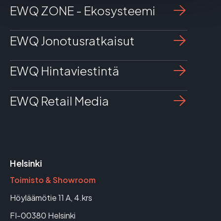
EWQ ZONE - Ekosysteemi
EWQ Jonotusratkaisut
EWQ Hintaviestintä
EWQ Retail Media
Helsinki
Toimisto & Showroom
Höyläämötie 11 A, 4.krs
FI-00380 Helsinki