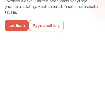
kokonaisuudeksi. Hallitse jopa tuhansia näyttöjä
yhdeltä alustalta ja viesti samalla brändillesi ominaisella
tavalla.
Lue lisää
Pyydä esittely