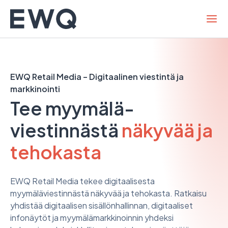
Hyppää
sisältöön
EWQ Retail Media – Digitaalinen viestintä ja
markkinointi
Tee myymälä­
viestinnästä
näkyvää ja
tehokasta
EWQ Retail Media tekee digitaalisesta
myymäläviestinnästä näkyvää ja tehokasta. Ratkaisu
yhdistää digitaalisen sisällönhallinnan, digitaaliset
infonäytöt ja myymälämarkkinoinnin yhdeksi