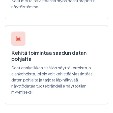
Saat meiltä tarvittaessa myös päästöraportin
näytöistämme.
Kehitä toimintaa saadun datan
pohjalta
Saat analytiikkaa sisällön näyttökerroista ja
ajankohdista, jolloin voit kehittää viestintääsi
datan pohjalta ja tarjota läpinäkyvää
näyttödataa tuotebrändeille näyttötilan
myymiseksi.