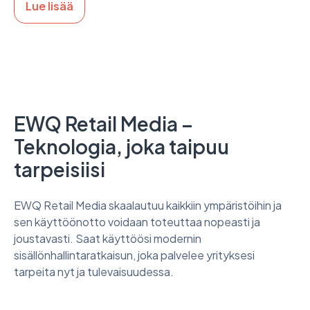
Lue lisää
EWQ Retail Media –
Teknologia, joka taipuu
tarpeisiisi
EWQ Retail Media skaalautuu kaikkiin ympäristöihin ja
sen käyttöönotto voidaan toteuttaa nopeasti ja
joustavasti. Saat käyttöösi modernin
sisällönhallintaratkaisun, joka palvelee yrityksesi
tarpeita nyt ja tulevaisuudessa.