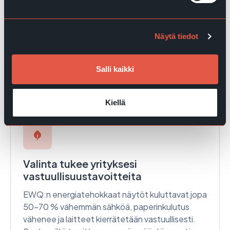
Palvelu ei pääty asennukseen –
olemme mukana koko matkalla
Näytä tiedot
Saat käyttöösi skaalautuvan järjestelmän ja
elinkaaripalvelun, joka kattaa kaiken tilauksesta
Salli kaikki
ylläpitoon ja jatkuvaan kehittämiseen asti.
Kiellä
Valinta tukee yrityksesi
vastuullisuustavoitteita
EWQ:n energiatehokkaat näytöt kuluttavat jopa
50–70 % vähemmän sähköä, paperinkulutus
vähenee ja laitteet kierrätetään vastuullisesti.