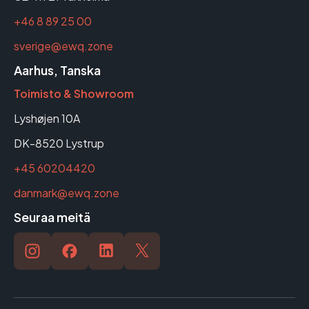
+46 8 89 25 00
sverige@ewq.zone
Aarhus, Tanska
Toimisto & Showroom
Lyshøjen 10A
DK-8520 Lystrup
+45 60204420
danmark@ewq.zone
Seuraa meitä