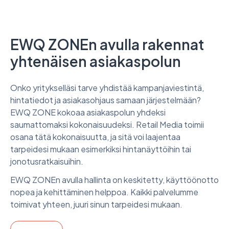
EWQ ZONEn avulla rakennat
yhtenäisen asiakaspolun
Onko yritykselläsi tarve yhdistää kampanjaviestintä,
hintatiedot ja asiakasohjaus samaan järjestelmään?
EWQ ZONE kokoaa asiakaspolun yhdeksi
saumattomaksi kokonaisuudeksi. Retail Media toimii
osana tätä kokonaisuutta, ja sitä voi laajentaa
tarpeidesi mukaan esimerkiksi hintanäyttöihin tai
jonotusratkaisuihin.
EWQ ZONEn avulla hallinta on keskitetty, käyttöönotto
nopea ja kehittäminen helppoa. Kaikki palvelumme
toimivat yhteen, juuri sinun tarpeidesi mukaan.