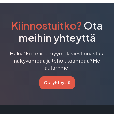
suurissa valtakunnallisissa ketjuissa, eri toimialoilla.
Lue lisää vastuullisuudesta
Kiinnostuitko?
Ota
meihin yhteyttä
Haluatko tehdä myymäläviestinnästäsi
näkyvämpää ja tehokkaampaa? Me
autamme.
Ota yhteyttä