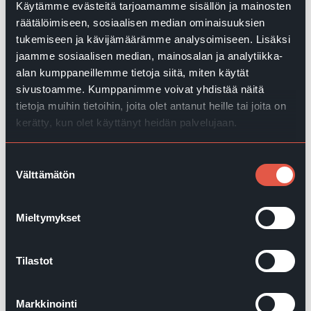
Käytämme evästeitä tarjoamamme sisällön ja mainosten
räätälöimiseen, sosiaalisen median ominaisuuksien
tukemiseen ja kävijämäärämme analysoimiseen. Lisäksi
jaamme sosiaalisen median, mainosalan ja analytiikka-
alan kumppaneillemme tietoja siitä, miten käytät
sivustoamme. Kumppanimme voivat yhdistää näitä
tietoja muihin tietoihin, joita olet antanut heille tai joita on
Hyödyt kotimaisesta
kerätty, kun olet käyttänyt heidän palvelujaan.
asiantuntemuksesta
EWQ:n ohjelmistokehitys ja asiakastuki toimivat
Suostumuksen
Suomessa, jolloin asiantuntijamme tuntevat
Välttämätön
valinta
paikalliset tarpeet ja saat palvelua aina omalla
kielelläsi.
Mieltymykset
Tilastot
Markkinointi