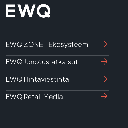
EWQ ZONE - Ekosysteemi
EWQ Jonotusratkaisut
EWQ Hintaviestintä
EWQ Retail Media