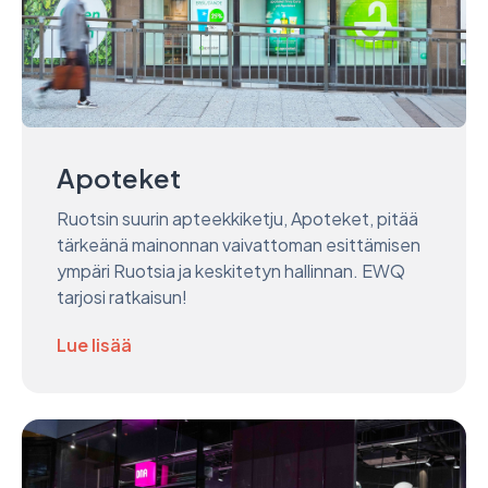
Apoteket
Ruotsin suurin apteekkiketju, Apoteket, pitää
tärkeänä mainonnan vaivattoman esittämisen
ympäri Ruotsia ja keskitetyn hallinnan. EWQ
tarjosi ratkaisun!
Lue lisää