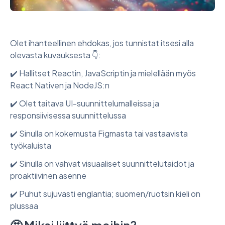
Olet ihanteellinen ehdokas, jos tunnistat itsesi alla
olevasta kuvauksesta 👇:
✔️ Hallitset Reactin, JavaScriptin ja mielellään myös
React Nativen ja NodeJS:n
✔️ Olet taitava UI-suunnittelumalleissa ja
responsiivisessa suunnittelussa
✔️ Sinulla on kokemusta Figmasta tai vastaavista
työkaluista
✔️ Sinulla on vahvat visuaaliset suunnittelutaidot ja
proaktiivinen asenne
✔️ Puhut sujuvasti englantia; suomen/ruotsin kieli on
plussaa
🤩
Miksi liittyä meihin?