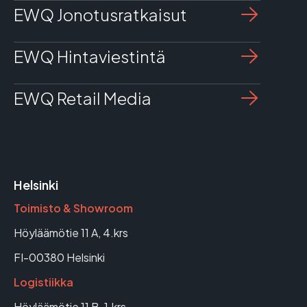
EWQ Jonotusratkaisut
EWQ Hintaviestintä
EWQ Retail Media
Helsinki
Toimisto & Showroom
Höyläämötie 11 A, 4.krs
FI-00380 Helsinki
Logistiikka
Höyläämötie 11 B, 1.krs