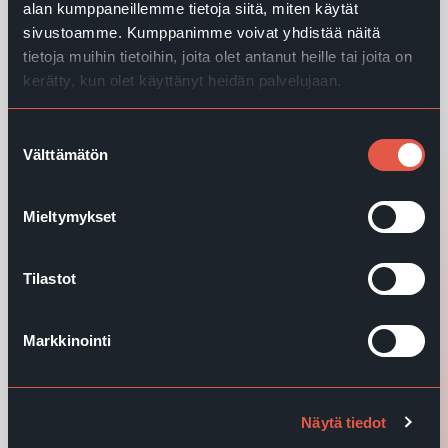
2025
alan kumppaneillemme tietoja siitä, miten käytät
sivustoamme. Kumppanimme voivat yhdistää näitä
EWQ:n vuoden 2025 vastuullisuusraportti
tietoja muihin tietoihin, joita olet antanut heille tai joita on
esittelee keskeiset ESG-toimet, kehityksen ja
kerätty, kun olet käyttänyt heidän palvelujaan.
mittarit VSME-standardin mukaisesti.
Suostumuksen
Lue lisää
Välttämätön
valinta
Mieltymykset
Lämmin toukokuinen ilta toi ihmiset
yhteen EWQ:n 30-vuotisjuhlissa
Tilastot
Lue lisää
Markkinointi
Avoin työpaikka: DevOps Engineer
EWQ:lle Helsinkiin
Näytä tiedot
Lue lisää