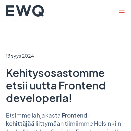
Hyppää
sisältöön
13 syys 2024
Kehitysosastomme
etsii uutta Frontend
developeria!
Etsimme lahjakasta
Frontend-
kehittäjää
liittymään tiimiimme Helsinkiin.