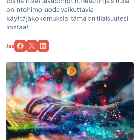
Jos hallitset JavaScriptin, Reactin ja sinulla
on intohimo luoda vaikuttavia
käyttäjäkokemuksia, tämä on tilaisuutesi
loistaa!
Jaa
Jaa sivu palvelussa
Jaa sivu palvelussa
Jaa sivu palvelussa