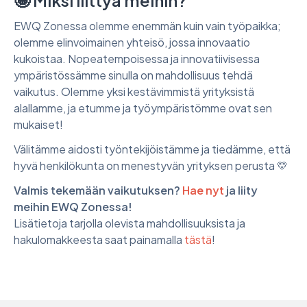
EWQ Zonessa olemme enemmän kuin vain työpaikka;
olemme elinvoimainen yhteisö, jossa innovaatio
kukoistaa. Nopeatempoisessa ja innovatiivisessa
ympäristössämme sinulla on mahdollisuus tehdä
vaikutus. Olemme yksi kestävimmistä yrityksistä
alallamme, ja etumme ja työympäristömme ovat sen
mukaiset!
Välitämme aidosti työntekijöistämme ja tiedämme, että
hyvä henkilökunta on menestyvän yrityksen perusta 💛
Valmis tekemään vaikutuksen?
Hae nyt
ja liity
meihin EWQ Zonessa!
Lisätietoja tarjolla olevista mahdollisuuksista ja
hakulomakkeesta saat painamalla
tästä
!