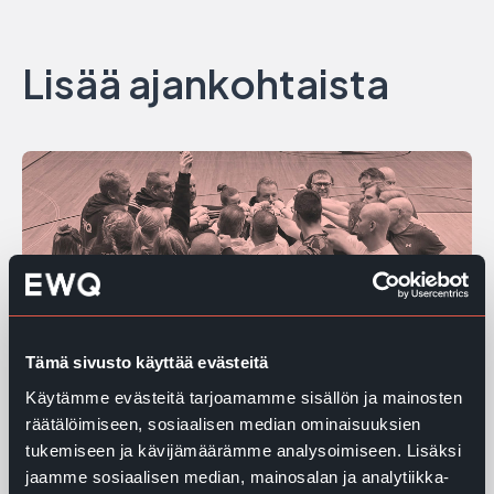
Lisää ajankohtaista
Tämä sivusto käyttää evästeitä
Käytämme evästeitä tarjoamamme sisällön ja mainosten
räätälöimiseen, sosiaalisen median ominaisuuksien
EWQ julkaisee VSME -pohjaisen
tukemiseen ja kävijämäärämme analysoimiseen. Lisäksi
vastuullisuusraportin vuodelta
jaamme sosiaalisen median, mainosalan ja analytiikka-