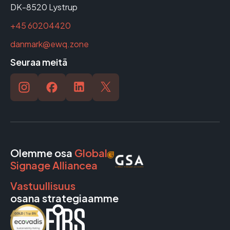
DK-8520 Lystrup
+45 60204420
danmark@ewq.zone
Seuraa meitä
Olemme osa
Global
Signage Alliancea
Vastuullisuus
osana strategiaamme