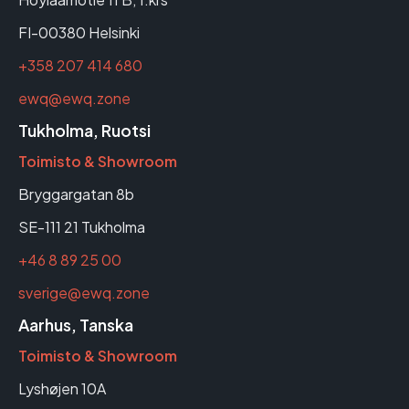
FI-00380 Helsinki
+358 207 414 680
ewq@ewq.zone
Tukholma, Ruotsi
Toimisto & Showroom
Bryggargatan 8b
SE-111 21 Tukholma
+46 8 89 25 00
sverige@ewq.zone
Aarhus, Tanska
Toimisto & Showroom
Lyshøjen 10A