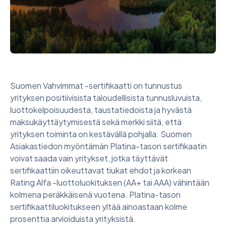
Suomen Vahvimmat -sertifikaatti on tunnustus
yrityksen positiivisista taloudellisista tunnusluvuista,
luottokelpoisuudesta, taustatiedoista ja hyvästä
maksukäyttäytymisestä sekä merkki siitä, että
yrityksen toiminta on kestävällä pohjalla. Suomen
Asiakastiedon myöntämän Platina-tason sertifikaatin
voivat saada vain yritykset, jotka täyttävät
sertifikaattiin oikeuttavat tiukat ehdot ja korkean
Rating Alfa -luottoluokituksen (AA+ tai AAA) vähintään
kolmena peräkkäisenä vuotena. Platina-tason
sertifikaattiluokitukseen yltää ainoastaan kolme
prosenttia arvioiduista yrityksistä.