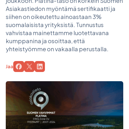
joukkoon. Platina-taso on korkein Suomen
Asiakastiedon myöntämä sertifikaatti ja
siihen on oikeutettu ainoastaan 3%
suomalaisista yrityksistä. Tunnustus
vahvistaa mainettamme luotettavana
kumppanina ja osoittaa, että
yhteistyömme on vakaalla perustalla.
Jaa
Jaa sivu palvelussa
Jaa sivu palvelussa
Jaa sivu palvelussa