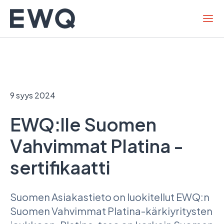
Hyppää
sisältöön
9 syys 2024
EWQ:lle Suomen
Vahvimmat Platina -
sertifikaatti
Suomen Asiakastieto on luokitellut EWQ:n
Suomen Vahvimmat Platina-kärkiyritysten