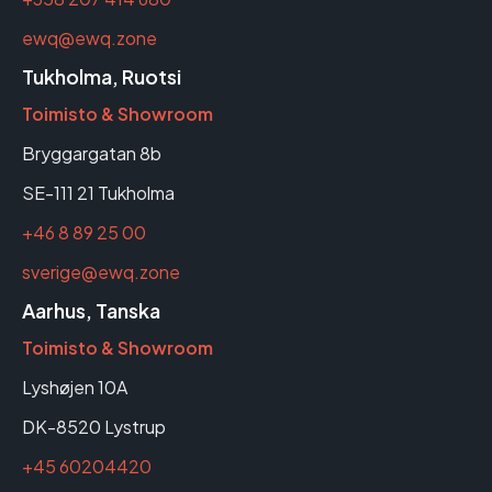
ewq@ewq.zone
Tukholma, Ruotsi
Toimisto & Showroom
Bryggargatan 8b
SE-111 21 Tukholma
+46 8 89 25 00
sverige@ewq.zone
Aarhus, Tanska
Toimisto & Showroom
Lyshøjen 10A
DK-8520 Lystrup
+45 60204420