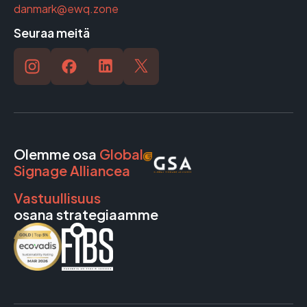
danmark@ewq.zone
Seuraa meitä
Olemme osa
Global
Signage Alliancea
Vastuullisuus
osana strategiaamme