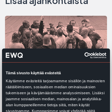
Lisää ajankohtaista
Tämä sivusto käyttää evästeitä
Käytämme evästeitä tarjoamamme sisällön ja mainosten
EWQ julkaisee VSME -pohjaisen
räätälöimiseen, sosiaalisen median ominaisuuksien
vastuullisuusraportin vuodelta
tukemiseen ja kävijämäärämme analysoimiseen. Lisäksi
2025
jaamme sosiaalisen median, mainosalan ja analytiikka-
EWQ:n vuoden 2025 vastuullisuusraportti
alan kumppaneillemme tietoja siitä, miten käytät
esittelee keskeiset ESG-toimet, kehityksen ja
sivustoamme. Kumppanimme voivat yhdistää näitä