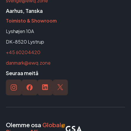
sverige@ewq.zone
Aarhus, Tanska
Toimisto & Showroom
Lyshøjen 10A
DK-8520 Lystrup
+45 60204420
danmark@ewq.zone
Seuraa meitä
Olemme osa
Global