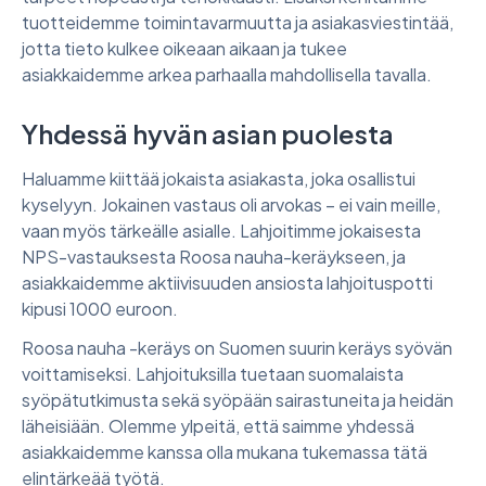
tuotteidemme toimintavarmuutta ja asiakasviestintää,
jotta tieto kulkee oikeaan aikaan ja tukee
asiakkaidemme arkea parhaalla mahdollisella tavalla.
Yhdessä hyvän asian puolesta
Haluamme kiittää jokaista asiakasta, joka osallistui
kyselyyn. Jokainen vastaus oli arvokas – ei vain meille,
vaan myös tärkeälle asialle. Lahjoitimme jokaisesta
NPS-vastauksesta Roosa nauha-keräykseen, ja
asiakkaidemme aktiivisuuden ansiosta lahjoituspotti
kipusi 1000 euroon.
Roosa nauha -keräys on Suomen suurin keräys syövän
voittamiseksi. Lahjoituksilla tuetaan suomalaista
syöpätutkimusta sekä syöpään sairastuneita ja heidän
läheisiään. Olemme ylpeitä, että saimme yhdessä
asiakkaidemme kanssa olla mukana tukemassa tätä
elintärkeää työtä.