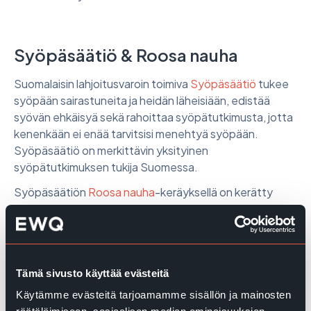
Syöpäsäätiö & Roosa nauha
Suomalaisin lahjoitusvaroin toimiva
Syöpäsäätiö
tukee
syöpään sairastuneita ja heidän läheisiään, edistää
syövän ehkäisyä sekä rahoittaa syöpätutkimusta, jotta
kenenkään ei enää tarvitsisi menehtyä syöpään.
Syöpäsäätiö on merkittävin yksityinen
syöpätutkimuksen tukija Suomessa.
Syöpäsäätiön
Roosa nauha
-keräyksellä on kerätty
varoja suomalaiselle syöpätutkimukselle jovuodesta
2003. Syksystä 2020 alkaen keräys laajeni ja sen avulla
tuetaan rintasyövän ja gynekologisten syöpien
lisäksikaikkien syöpien tutkimusta.
Tämä sivusto käyttää evästeitä
Lisäksilahjoitusvaroilla ylläpidetään Syöpäjärjestöjen
Luoto-keskustelutukea, jota tarjoavat järjestön
Käytämme evästeitä tarjoamamme sisällön ja mainosten
sosiaali-ja terveydenhuollon ammattilaiset.