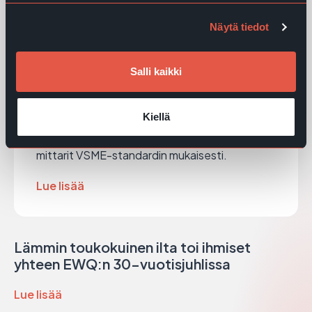
Näytä tiedot
EWQ julkaisee VSME -pohjaisen
Salli kaikki
vastuullisuusraportin vuodelta
2025
Kiellä
EWQ:n vuoden 2025 vastuullisuusraportti
esittelee keskeiset ESG-toimet, kehityksen ja
mittarit VSME-standardin mukaisesti.
Lue lisää
Lämmin toukokuinen ilta toi ihmiset
yhteen EWQ:n 30-vuotisjuhlissa
Lue lisää