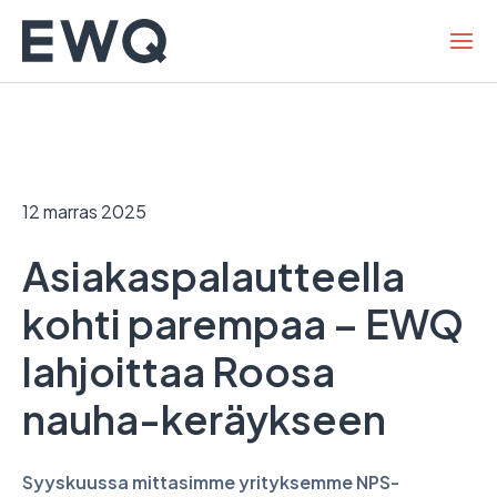
Hyppää
sisältöön
12 marras 2025
Asiakaspalautteella
kohti parempaa – EWQ
lahjoittaa Roosa
nauha-keräykseen
Syyskuussa mittasimme yrityksemme NPS-