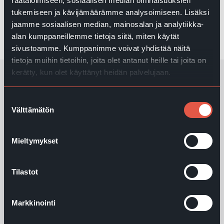
räätälöimiseen, sosiaalisen median ominaisuuksien
tukemiseen ja kävijämäärämme analysoimiseen. Lisäksi
jaamme sosiaalisen median, mainosalan ja analytiikka-
Sivu avautuu uudessa ikkunassa
Tee kertalahjoitus nyt
↗︎
alan kumppaneillemme tietoja siitä, miten käytät
sivustoamme. Kumppanimme voivat yhdistää näitä
tietoja muihin tietoihin, joita olet antanut heille tai joita on
kerätty, kun olet käyttänyt heidän palvelujaan.
Lisää ajankohtaista
Suostumuksen
Välttämätön
valinta
Mieltymykset
Tilastot
Markkinointi