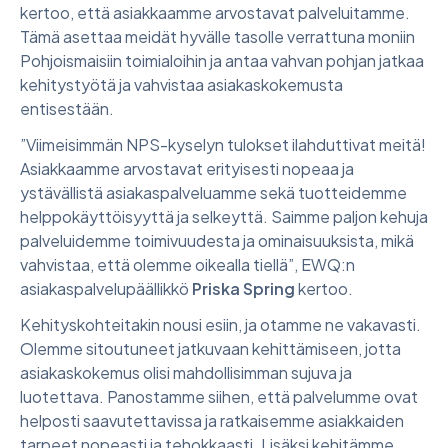
kertoo, että asiakkaamme arvostavat palveluitamme.
Tämä asettaa meidät hyvälle tasolle verrattuna moniin
Pohjoismaisiin toimialoihin ja antaa vahvan pohjan jatkaa
kehitystyötä ja vahvistaa asiakaskokemusta
entisestään.
”Viimeisimmän NPS-kyselyn tulokset ilahduttivat meitä!
Asiakkaamme arvostavat erityisesti nopeaa ja
ystävällistä asiakaspalveluamme sekä tuotteidemme
helppokäyttöisyyttä ja selkeyttä. Saimme paljon kehuja
palveluidemme toimivuudesta ja ominaisuuksista, mikä
vahvistaa, että olemme oikealla tiellä”, EWQ:n
asiakaspalvelupäällikkö
Priska Spring
kertoo.
Kehityskohteitakin nousi esiin, ja otamme ne vakavasti.
Olemme sitoutuneet jatkuvaan kehittämiseen, jotta
asiakaskokemus olisi mahdollisimman sujuva ja
luotettava. Panostamme siihen, että palvelumme ovat
helposti saavutettavissa ja ratkaisemme asiakkaiden
tarpeet nopeasti ja tehokkaasti. Lisäksi kehitämme