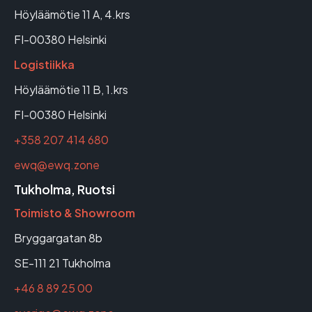
Höyläämötie 11 A, 4.krs
FI-00380 Helsinki
Logistiikka
Höyläämötie 11 B, 1.krs
FI-00380 Helsinki
+358 207 414 680
ewq@ewq.zone
Tukholma, Ruotsi
Toimisto & Showroom
Bryggargatan 8b
SE-111 21 Tukholma
+46 8 89 25 00